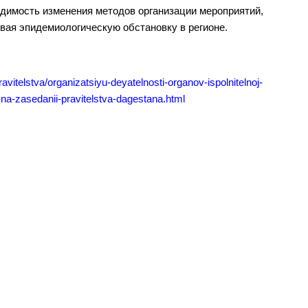
димость изменения методов организации мероприятий,
ая эпидемиологическую обстановку в регионе.
avitelstva/organizatsiyu-deyatelnosti-organov-ispolnitelnoj-
i-na-zasedanii-pravitelstva-dagestana.html
ы власти
Муниципальные
а
учреждения
ра управления
Казенные учреждения
альные услуги
Образовательные учреждения
альная служба
Учреждения культуры