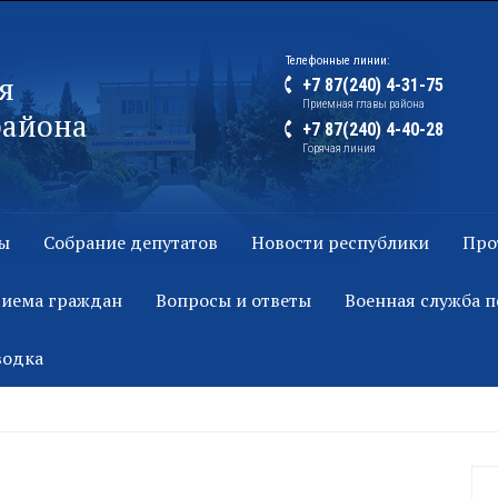
Телефонные линии:
я
+7 87(240) 4-31-75
Приемная главы района
района
+7 87(240) 4-40-28
Горячая линия
ы
Собрание депутатов
Новости республики
Про
риема граждан
Вопросы и ответы
Военная служба п
водка