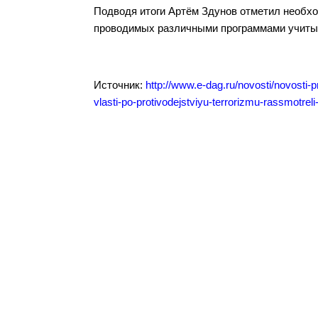
Подводя итоги Артём Здунов отметил необхо
проводимых различными программами учитыв
Источник:
http://www.e-dag.ru/novosti/novosti-pr
vlasti-po-protivodejstviyu-terrorizmu-rassmotrel
Разделы сайта
Орган
Дербентского района
район
Новости
Структу
Медиагалерея
Муницип
Документы
Муницип