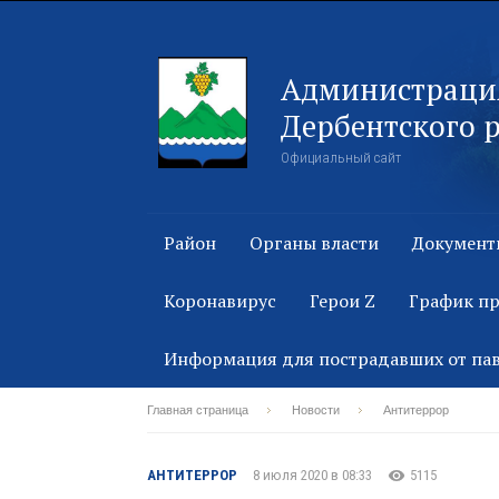
Администраци
Дербентского 
Официальный сайт
Район
Органы власти
Документ
Коронавирус
Герои Z
График п
Информация для пострадавших от па
Главная страница
Новости
Антитеррор
АНТИТЕРРОР
8 июля 2020 в 08:33
5115