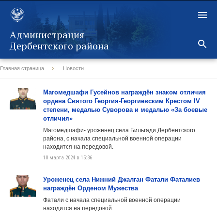
Администрация
Дербентского района
Главная страница
Новости
Назад
Магомедшафи Гусейнов награждён знаком отличия
ордена Святого Георгия-Георгиевским Крестом IV
степени, медалью Суворова и медалью «За боевые
отличия»
Магомедшафи- уроженец села Бильгади Дербентского
района, с начала специальной военной операции
находится на передовой.
10 марта 2024 в 15:36
Уроженец села Нижний Джалган Фатали Фаталиев
награждён Орденом Мужества
Фатали с начала специальной военной операции
находится на передовой.