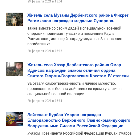
29 февраля 2024 в 13:34
Житель села Музаим Дербентского района Фикрет
Рагимханов награжден медалью Суворова.
Также вместе со своим дядей в специальной военной
операции принимает участие и племянник Рауль
Рагимханов , имеющий награду медаль « За спасение
погибавших».
20 февраля 2024 в 08:38
Житель села Хазар Дербентского района Омар
Идрисов награжден знаком отличия ордена
Святого Георгия-Георгиевским Крестом IV степени.
За отвагу, самоотверженность и личное мужество,
проявленные в боевых действиях во время участия в
специальной военной операции.
20 февраля 2024 в 08:34
Лейтенант Курбан Умаров награжден
Благодарностью Верховного Главнокомандующего
Вооруженными Силами Российской Федерации
Указом Президента Российской Федерации Курбан Умаров