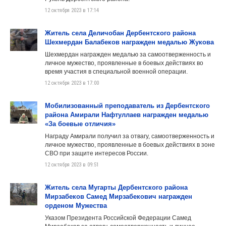
12 октября 2023 в 17:14
Житель села Деличобан Дербентского района
Шехмердан Балабеков награжден медалью Жукова
Шехмердан награжден медалью за самоотверженность и
личное мужество, проявленные в боевых действиях во
время участия в специальной военной операции.
12 октября 2023 в 17:00
Мобилизованный преподаватель из Дербентского
района Амирали Нафтуллаев награжден медалью
«За боевые отличия»
Награду Амирали получил за отвагу, самоотверженность и
личное мужество, проявленные в боевых действиях в зоне
СВО при защите интересов России.
12 октября 2023 в 09:51
Житель села Мугарты Дербентского района
Мирзабеков Самед Мирзабекович награжден
орденом Мужества
Указом Президента Российской Федерации Самед