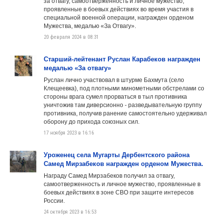
за отвагу, самоотверженность и личное мужество,
проявленные в боевых действиях во время участия в
специальной военной операции, награжден орденом
Мужества, медалью «За Отвагу».
20 февраля 2024 в 08:31
Старший-лейтенант Руслан Карабеков награжден
медалью «За отвагу»
Руслан лично участвовал в штурме Бахмута (село
Клещеевка), под плотными минометными обстрелами со
стороны врага сумел прорваться в тыл противника
уничтожив там диверсионно - разведывательную группу
противника, получив ранение самостоятельно удерживал
оборону до прихода союзных сил.
17 ноября 2023 в 16:16
Уроженец села Мугарты Дербентского района
Самед Мирзабеков награжден орденом Мужества.
Награду Самед Мирзабеков получил за отвагу,
самоотверженность и личное мужество, проявленные в
боевых действиях в зоне СВО при защите интересов
России.
24 октября 2023 в 16:53