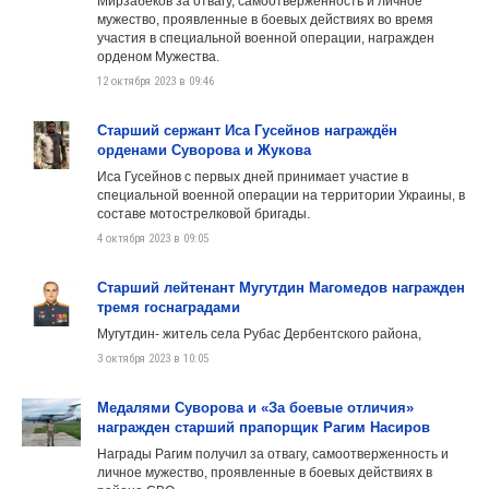
Мирзабеков за отвагу, самоотверженность и личное
мужество, проявленные в боевых действиях во время
участия в специальной военной операции, награжден
орденом Мужества.
12 октября 2023 в 09:46
Старший сержант Иса Гусейнов награждён
орденами Суворова и Жукова
Иса Гусейнов с первых дней принимает участие в
специальной военной операции на территории Украины, в
составе мотострелковой бригады.
4 октября 2023 в 09:05
Старший лейтенант Мугутдин Магомедов награжден
тремя госнаградами
Мугутдин- житель села Рубас Дербентского района,
3 октября 2023 в 10:05
Медалями Суворова и «За боевые отличия»
награжден старший прапорщик Рагим Насиров
Награды Рагим получил за отвагу, самоотверженность и
личное мужество, проявленные в боевых действиях в