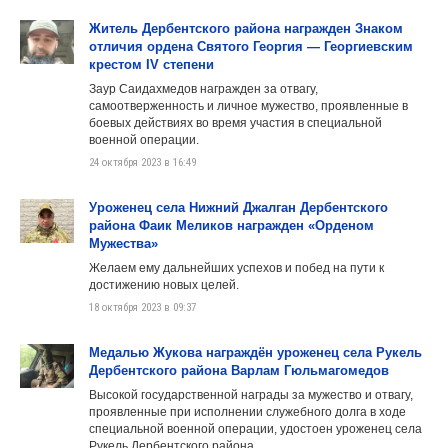
Житель Дербентского района награжден Знаком
отличия ордена Святого Георгия — Георгиевским
крестом IV степени
Заур Саидахмедов награжден за отвагу,
самоотверженность и личное мужество, проявленные в
боевых действиях во время участия в специальной
военной операции.
24 октября 2023 в 16:49
Уроженец села Нижний Джалган Дербентского
района Фаик Меликов награжден «Орденом
Мужества»
Желаем ему дальнейших успехов и побед на пути к
достижению новых целей.
18 октября 2023 в 09:37
Медалью Жукова награждён уроженец села Рукель
Дербентского района Варлам Гюльмагомедов
Высокой государственной награды за мужество и отвагу,
проявленные при исполнении служебного долга в ходе
специальной военной операции, удостоен уроженец села
Рукель Дербентского района.