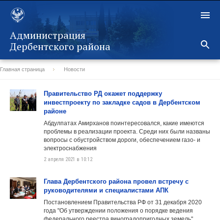
Администрация
Дербентского района
Главная страница
Новости
Назад
Правительство РД окажет поддержку
инвестпроекту по закладке садов в Дербентском
районе
Абдулпатах Амирханов поинтересовался, какие имеются
проблемы в реализации проекта. Среди них были названы
вопросы с обустройством дороги, обеспечением газо- и
электроснабжения
2 апреля 2021 в 10:12
Глава Дербентского района провел встречу с
руководителями и специалистами АПК
Постановлением Правительства РФ от 31 декабря 2020
года "Об утверждении положения о порядке ведения
федерального реестра виноградопригодных земель",