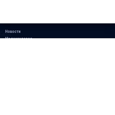
Новости
Медиагалерея
Документы
Объявления
Контакты
Поиск
Подписаться
Справочник
Версия для людей с ограниченными
возможностями