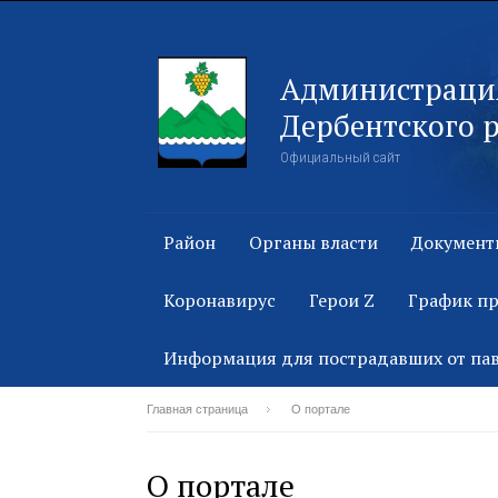
Администраци
Дербентского 
Официальный сайт
Район
Органы власти
Документ
Коронавирус
Герои Z
График п
Информация для пострадавших от па
Главная страница
О портале
О портале