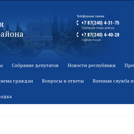
Телефонные линии:
я
+7 87(240) 4-31-75
Приемная главы района
района
+7 87(240) 4-40-28
Горячая линия
ы
Собрание депутатов
Новости республики
Про
риема граждан
Вопросы и ответы
Военная служба п
водка