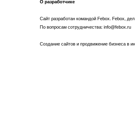
О разработчике
Сайт разработан командой Febox.
Febox,
дел
По вопросам сотрудничества: info@febox.ru
Создание сайтов и продвижение бизнеса в и
Разделы сайта
Орган
Дербентского района
район
Новости
Структу
Медиагалерея
Муницип
Документы
Муницип