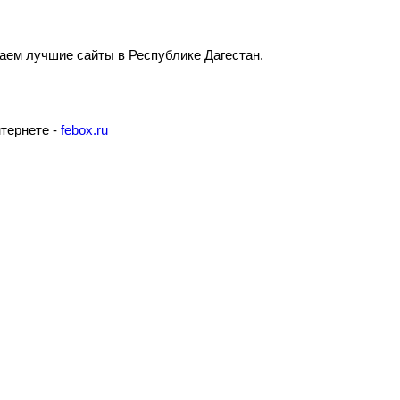
аем лучшие сайты в Республике Дагестан.
нтернете -
febox.ru
ы власти
Муниципальные
а
учреждения
ра управления
Казенные учреждения
альные услуги
Образовательные учреждения
альная служба
Учреждения культуры