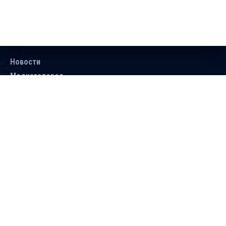
Новости
Медиагалерея
Документы
Объявления
Контакты
Поиск
Подписаться
Справочник
Версия для людей с ограниченными
возможностями