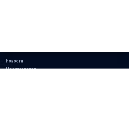
Новости
Медиагалерея
Документы
Объявления
Контакты
Поиск
Подписаться
Справочник