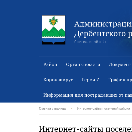
Администраци
Дербентского 
Официальный сайт
Район
Органы власти
Документ
Коронавирус
Герои Z
График п
Информация для пострадавших от па
Главная страница
Интернет-сайты поселений района
Интернет-сайты посел