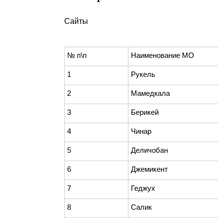
Сайты
№ п\п
Наименование МО
1
Рукель
2
Мамедкала
3
Берикей
4
Чинар
5
Деличобан
6
Джемикент
7
Геджух
8
Салик