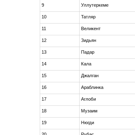
9
Уллутеркеме
10
Татляр
11
Великент
12
Зидьян
13
Падар
14
Кала
15
Джалган
16
Араблинка
17
Аглоби
18
Музаим
19
Нюгди
20
Рубас