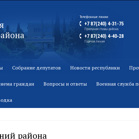
Телефонные линии:
я
+7 87(240) 4-31-75
Приемная главы района
района
+7 87(240) 4-40-28
Горячая линия
ы
Собрание депутатов
Новости республики
Про
риема граждан
Вопросы и ответы
Военная служба п
водка
ений района