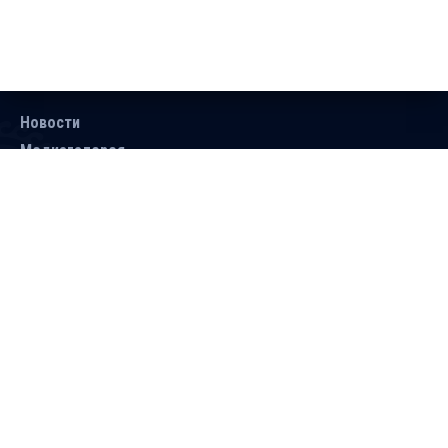
Новости
Медиагалерея
Документы
Объявления
Контакты
Поиск
Подписаться
Справочник
Версия для людей с ограниченными
возможностями