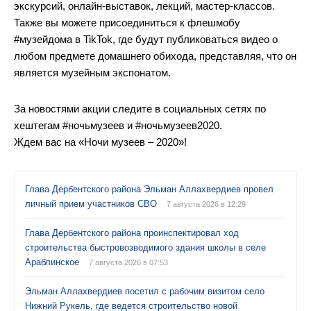
экскурсий, онлайн-выставок, лекций, мастер-классов.
Также вы можете присоединиться к флешмобу
#музейдома в TikTok, где будут публиковаться видео о
любом предмете домашнего обихода, представляя, что он
является музейным экспонатом.
За новостями акции следите в социальных сетях по
хештегам #ночьмузеев и #ночьмузеев2020.
Ждем вас на «Ночи музеев – 2020»!
Глава Дербентского района Эльман Аллахвердиев провел
личный прием участников СВО
7 августа 2026 в 12:29
Глава Дербентского района проинспектировал ход
строительства быстровозводимого здания школы в селе
Араблинское
7 августа 2026 в 07:53
Эльман Аллахвердиев посетил с рабочим визитом село
Нижний Рукель, где ведется строительство новой