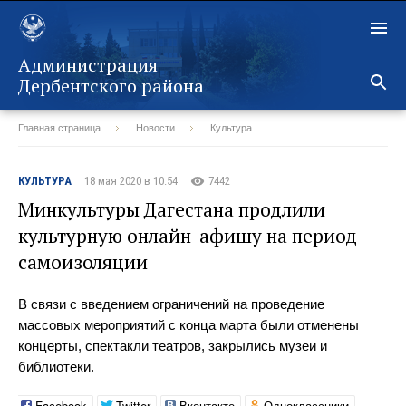
Администрация
Дербентского района
Главная страница
Новости
Культура
Назад
КУЛЬТУРА
18 мая 2020 в 10:54
7442
Минкультуры Дагестана продлили
культурную онлайн-афишу на период
самоизоляции
В связи с введением ограничений на проведение
массовых мероприятий с конца марта были отменены
концерты, спектакли театров, закрылись музеи и
библиотеки.
Facebook
Twitter
Вконтакте
Одноклассники