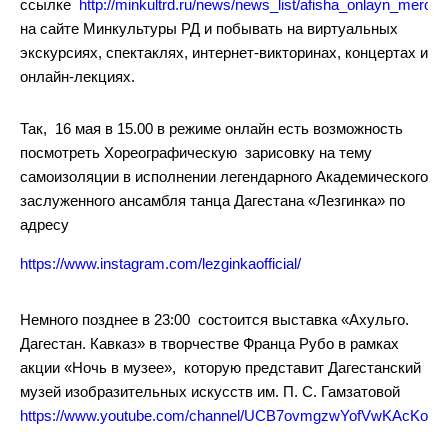
ссылке
http://minkultrd.ru/news/news_list/afisha_onlayn_mero
на сайте Минкультуры РД и побывать на виртуальных
экскурсиях, спектаклях, интернет-викторинах, концертах и
онлайн-лекциях.
Так, 16 мая в 15.00 в режиме онлайн есть возможность
посмотреть Хореографическую зарисовку на тему
самоизоляции в исполнении легендарного Академического
заслуженного ансамбля танца Дагестана «Лезгинка» по
адресу
https://www.instagram.com/lezginkaofficial/
Немного позднее в 23:00 состоится выставка «Ахульго.
Дагестан. Кавказ» в творчестве Франца Рубо в рамках
акции «Ночь в музее», которую представит Дагестанский
музей изобразительных искусств им. П. С. Гамзатовой
https://www.youtube.com/channel/UCB7ovmgzwYofVwKAcKoD