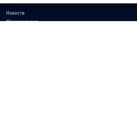
Новости
Медиагалерея
Документы
Объявления
Контакты
Поиск
Подписаться
Справочник
Версия для людей с ограниченными
возможностями