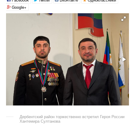
Google+
Дербентский район торжественно встретил Героя России
Хантемира Султанова