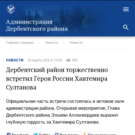
Администрация
Дербентского района
Главная страница
Новости
Новости
Назад
НОВОСТИ
26 марта 2026 в 15:34
963
Дербентский район торжественно
встретил Героя России Хантемира
Султанова
Официальная часть встречи состоялась в актовом зале
администрации района. Открывая мероприятие, Глава
Дербентского района Эльман Аллахвердиев выразил
глубокую гордость за Хантемира Султанова
Facebook
Twitter
Вконтакте
Одноклассники