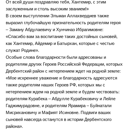
От всей души поздравляю тебя, Хантемир, с этим
заслуженным и столь высоким званием!»
В своем выступлении Эльман Аллахвердиев также
выразил глубочайшую признательность родителям героя
– Заману Абдулаевичу и Хунчиназ Ибрагимовне:
«Спасибо вам за воспитание таких достойных сыновей,
как Хантемир, Айдемир и Батырхан, которые с честью
служат Родине».
Особые слова благодарности были адресованы и
родителям других Героев Российской Федерации, которых
Дербентский район с нетерпением ждет на родной земле:
«Мое искреннее уважение и благодарность адресуются
также родителям наших Героев РФ, которых мы с
нетерпением ждем на родной земле и будем чествовать:
родителям Курабека – Абдулле Курабековичу и Лейле
Гаджимурадовне, и родителям Ярамира – Буйнатали
Мисрихановичу и Мафият Исиновне. Подвиги ваших
сыновей навсегда останутся в истории Дербентского
района».