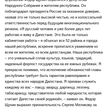
Народного Собрания и жителям республики. Он
поблагодарил президента России за оказанное доверие,
назвав это не только высокой честью, но и колоссальной
ответственностью перед будущим многонационального
региона. «Я русский человек и уже более двух лет
работаю и живу в Дагестане. Это была не только
кабинетная работа – я объехал все 52 района и города
нашей республики, искренне пропитался уважением ко
всем ее жителям, ко всем дагестанцам. Наша республика
– это уникальный сплав культур, языков, традиций,
надежный форпост государства на ее южных рубежах. Я
прекрасно понимаю, что исполнение обязанностей главы
республики требует быть гарантом равноправия и
единства всех народов Дагестана. Я призван служить
каждому из вас – лакцу, аварцу, даргинцу, лезгину,
табасаранцу, представителю любой народности, которая
считает Дагестан своей родиной», – заявил он. Федор
Щукин выразил признательность Сергею Меликову за