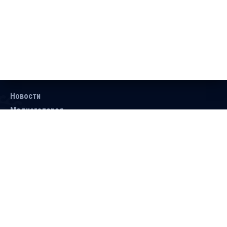
Новости
Медиагалерея
Документы
Объявления
Контакты
Поиск
Подписаться
Справочник