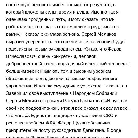
настоящую ценность имеет только тот результат, в
который вложены силы, время и душа. Именно так я
оцениваю пройденный путь, и могу сказать, что мы
работали честно, шаг за шагом шли вперед, вместе с
вами», – сказал экс-глава региона. Сергей Меликов
выразил уверенность, что позитивные начинания будут
подхвачены новым руководителем. «Знаю, что Фёдор
Вячеславович очень конкретный, деловой,
добросовестный, очень порядочный и честный человек с
большим жизненным опытом и высоким уровнем
образования, обладающий навыками эффективного
управления. Я желаю ему удачи и успехов», – сказал он.
Завершил своё выступление в Народном Собрании
Сергей Меликов строками Расула Гамзатова: «И пусть в
свой час подводит жизнь итог, я всё сказал и сделал всё,
что мог…». Единство, поддержка участников СВО и
решение проблем ЖКХ: Фёдор Щукин обозначил
приоритеты на посту руководителя Дагестана. В ходе
церемонии Фёдор Щукин обратился к депутатам