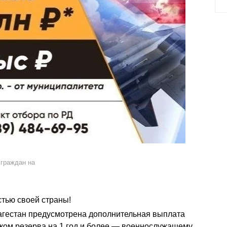
 граждан на
тью своей страны!
агестан предусмотрена дополнительная выплата
лком резерва на 1 год и более — военнослужащему