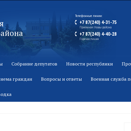
Телефонные линии:
я
+7 87(240) 4-31-75
Приемная главы района
района
+7 87(240) 4-40-28
Горячая линия
ы
Собрание депутатов
Новости республики
Про
риема граждан
Вопросы и ответы
Военная служба п
водка