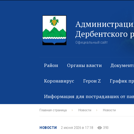
Администраци
Дербентского 
Официальный сайт
Район
Органы власти
Документ
Коронавирус
Герои Z
График п
Информация для пострадавших от па
Главная страница
Новости
Новости
НОВОСТИ
2 июня 2026 в 17:18
393