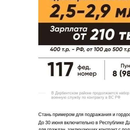
В Дербентском районе продолжается набор
военную службу по контракту в ВС РФ
Стань примером для подражания и гордос
До 30 июня включительно в Республике Д
для граждан, заключающих контракт с по