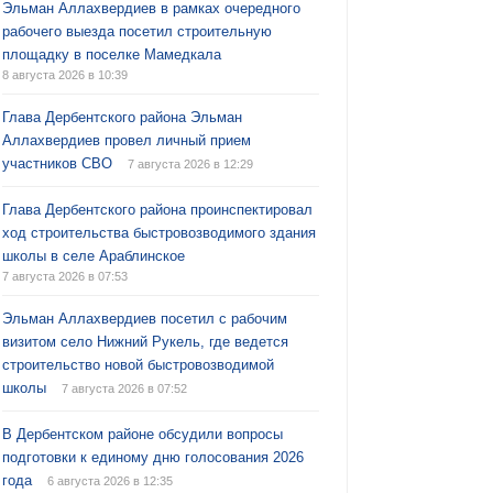
Эльман Аллахвердиев в рамках очередного
рабочего выезда посетил строительную
площадку в поселке Мамедкала
8 августа 2026 в 10:39
Глава Дербентского района Эльман
Аллахвердиев провел личный прием
участников СВО
7 августа 2026 в 12:29
Глава Дербентского района проинспектировал
ход строительства быстровозводимого здания
школы в селе Араблинское
7 августа 2026 в 07:53
Эльман Аллахвердиев посетил с рабочим
визитом село Нижний Рукель, где ведется
строительство новой быстровозводимой
школы
7 августа 2026 в 07:52
В Дербентском районе обсудили вопросы
подготовки к единому дню голосования 2026
года
6 августа 2026 в 12:35