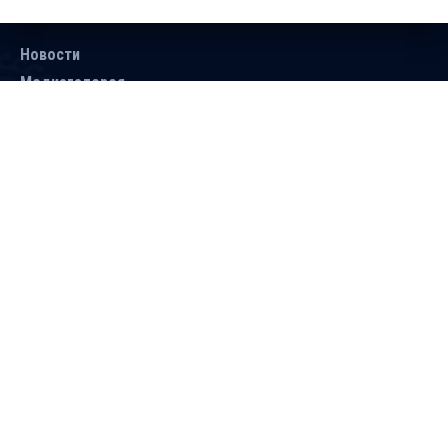
Новости
Медиагалерея
Документы
Объявления
Контакты
Поиск
Подписаться
Справочник
Версия для людей с ограниченными
возможностями