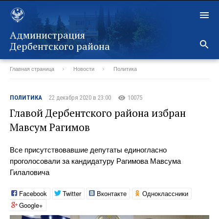
Администрация
Дербентского района
Главная страница
Новости
Политика
Назад
ПОЛИТИКА
22 декабря 2020 в 23:00
10075
Главой Дербентского района избран
Мавсум Рагимов
Все присутствовавшие депутаты единогласно
проголосовали за кандидатуру Рагимова Мавсума
Гилаловича
Facebook
Twitter
Вконтакте
Одноклассники
Google+