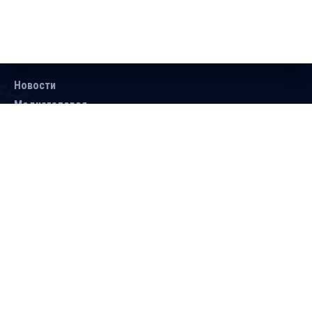
Новости
Медиагалерея
Документы
Объявления
Контакты
Поиск
Подписаться
Справочник
Версия для людей с ограниченными
возможностями