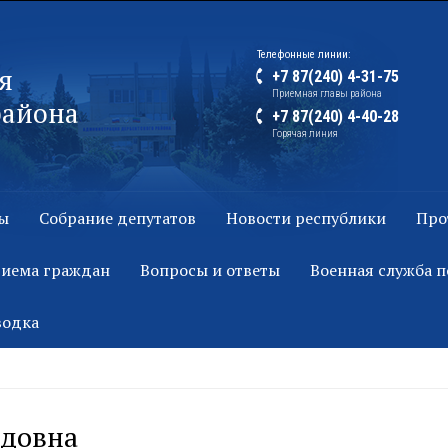
Телефонные линии:
я
+7 87(240) 4-31-75
Приемная главы района
района
+7 87(240) 4-40-28
Горячая линия
ы
Собрание депутатов
Новости республики
Про
риема граждан
Вопросы и ответы
Военная служба п
водка
едовна