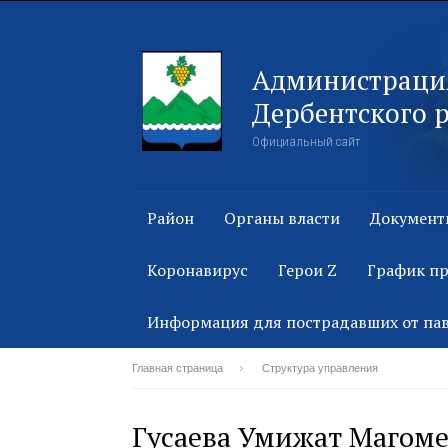
Администраци
Дербентского 
Официальный сайт
Район
Органы власти
Документ
Коронавирус
Герои Z
График п
Информация для пострадавших от па
Главная страница
Структура управления
Гусаева Умижат Магом