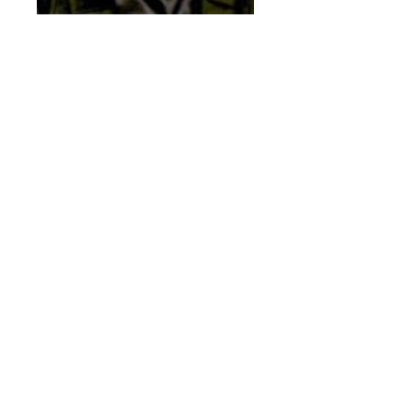
О Дербентском
районе
О районе
Административное деление
Символика