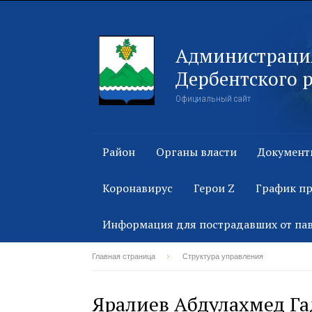
Администраци
Дербентского 
Официальный сайт
Район
Органы власти
Документ
Коронавирус
Герои Z
График п
Информация для пострадавших от па
Главная страница
Структура управления
Яралиев Абдулахмед Г