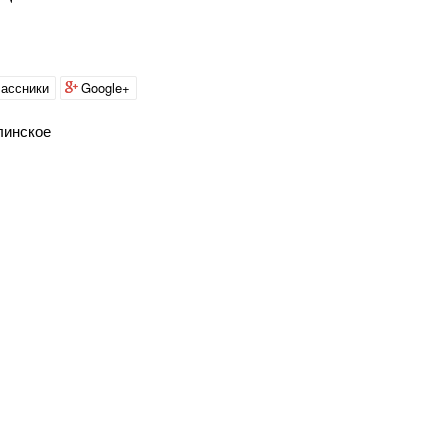
ассники
Google+
линское