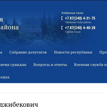
Телефонные линии:
я
+7 87(240) 4-31-75
Приемная главы района
района
+7 87(240) 4-40-28
Горячая линия
ы
Собрание депутатов
Новости республики
Про
риема граждан
Вопросы и ответы
Военная служба п
водка
аджибекович