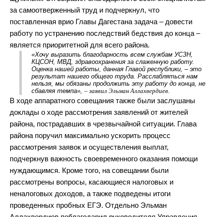
за самоотверженный труд и подчеркнул, что
поставленная врио Главы Дагестана задача – довести
работу по устранению последствий бедствия до конца –
является приоритетной для всего района.
«Хочу выразить благодарность всем службам УСЗН,
КЦСОН, МВД, здравоохранения за слаженную работу.
Оценка нашей работы, данная Главой республики, – это
результат нашего общего труда. Расслабляться нам
нельзя, мы обязаны продолжить эту работу до конца, не
сбавляя темпа»,
– заявил Эльман Аллахвердиев.
В ходе аппаратного совещания также были заслушаны
доклады о ходе рассмотрения заявлений от жителей
района, пострадавших в чрезвычайной ситуации. Глава
района поручил максимально ускорить процесс
рассмотрения заявок и осуществления выплат,
подчеркнув важность своевременного оказания помощи
нуждающимся. Кроме того, на совещании были
рассмотрены вопросы, касающиеся налоговых и
неналоговых доходов, а также подведены итоги
проведенных пробных ЕГЭ. Отдельно Эльман
Аллахвердиев поблагодарил руководителя Управления