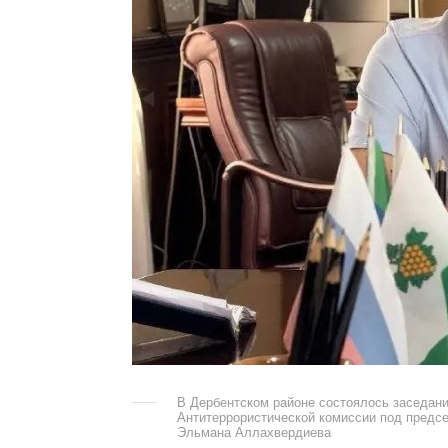
В Дербентском районе состоялось заседан
Антитеррористической комиссии под предс
Эльмана Аллахвердиева