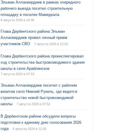
Эльман Аллахвердиев в рамках очередного
рабочего выезда посетил строительную
площадку в поселке Мамедкала
8 августа 2026 в 10:39
Глава Дербентского района Эльман
Аллахвердиев провел личный прием
участников СВО
7 августа 2026 в 12:29
Глава Дербентского района проинспектировал
ход строительства быстровозводимого здания
школы в селе Араблинское
7 августа 2026 в 07:53
Эльман Аллахвердиев посетил с рабочим
визитом село Нижний Рукель, где ведется
строительство новой быстровозводимой
школы
7 августа 2026 в 07:52
В Дербентском районе обсудили вопросы
подготовки к единому дню голосования 2026
года
6 августа 2026 в 12:35