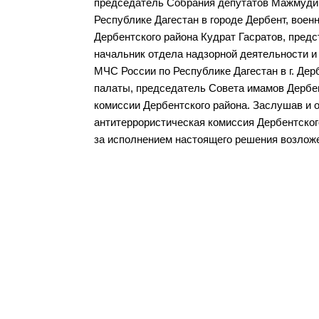
председатель Собрания депутатов Мажмуди
Республике Дагестан в городе Дербент, воен
Дербентского района Кудрат Гасратов, пред
начальник отдела надзорной деятельности и
МЧС России по Республике Дагестан в г. Де
палаты, председатель Совета имамов Дербен
комиссии Дербентского района. Заслушав и 
антитеррористическая комиссия Дербентског
за исполнением настоящего решения возложе
Разделы сайта
Орган
Дербентского района
район
Новости
Структу