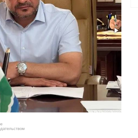
ие
едательством