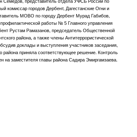
н Семедов, представитель отдела УФСБ России по
ный комиссар городов Дербент, Дагестанские Огни и
ставитель МОВО по городу Дербент Мурад Габибов,
 профилактической работы № 5 Главного управления
рбент Рустам Рамазанов, председатель Общественной
тского района, а также члены Антитеррористической
обсудив доклады и выступления участников заседания,
о района приняла соответствующее решение. Контроль
н на заместителя главы района Садира Эмиргамзаева.
ы власти
Муниципальные
а
учреждения
ра управления
Казенные учреждения