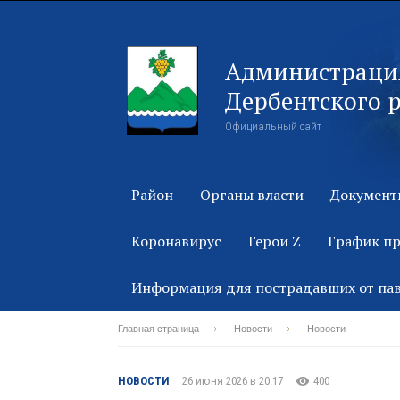
Администраци
Дербентского 
Официальный сайт
Район
Органы власти
Документ
Коронавирус
Герои Z
График п
Информация для пострадавших от па
Главная страница
Новости
Новости
НОВОСТИ
26 июня 2026 в 20:17
400