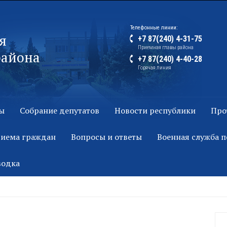
Телефонные линии:
я
+7 87(240) 4-31-75
Приемная главы района
района
+7 87(240) 4-40-28
Горячая линия
ы
Собрание депутатов
Новости республики
Про
риема граждан
Вопросы и ответы
Военная служба п
водка