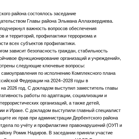
ского района состоялось заседание
дательством Главы района Эльмана Аллахвердиева.
подчеркнул важность вопросов обеспечения
в и территорий, профилактики терроризма и
ости всех субъектов профилактики.
гом зависит безопасность граждан, стабильность
ойчивое функционирование организаций и учреждений»,
мотрены следующие ключевые вопросы:
о самоуправления по исполнению Комплексного плана
ссийской Федерации на 2024–2028 годы в
на 2026 год. С докладом выступил заместитель главы
тативность работы по адаптации, социализации и
еррористических организаций, а также детей,
ии и Ираке. С докладом выступили главный специалист
щите их прав при администрации Дербентского района
отдела по учёту и профилактике правонарушений (ОУП и
айону Ромик Надиров. В заседании приняли участие