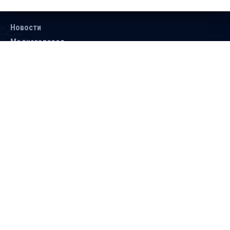
Новости
Медиагалерея
Документы
Объявления
Контакты
Поиск
Подписаться
Справочник
Версия для людей с ограниченными
возможностями