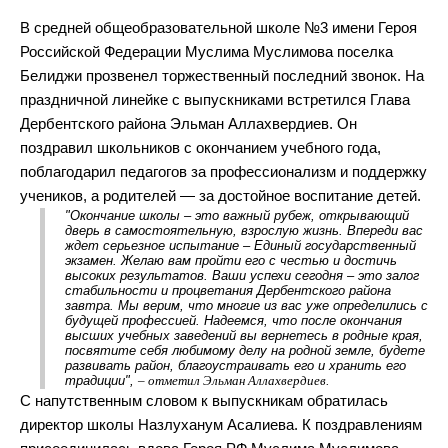
В средней общеобразовательной школе №3 имени Героя
Российской Федерации Муслима Муслимова поселка
Белиджи прозвенел торжественный последний звонок. На
праздничной линейке с выпускниками встретился Глава
Дербентского района Эльман Аллахвердиев. Он
поздравил школьников с окончанием учебного года,
поблагодарил педагогов за профессионализм и поддержку
учеников, а родителей — за достойное воспитание детей.
"Окончание школы – это важный рубеж, открывающий
дверь в самостоятельную, взрослую жизнь. Впереди вас
ждет серьезное испытание – Единый государственный
экзамен. Желаю вам пройти его с честью и достичь
высоких результатов. Ваши успехи сегодня – это залог
стабильности и процветания Дербентского района
завтра. Мы верим, что многие из вас уже определились с
будущей профессией. Надеемся, что после окончания
высших учебных заведений вы вернетесь в родные края,
посвятите себя любимому делу на родной земле, будете
развивать район, благоустраивать его и хранить его
традиции",
– отметил Эльман Аллахвердиев.
С напутственным словом к выпускникам обратилась
директор школы Назлуханум Асалиева. К поздравлениям