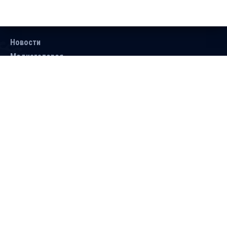
Новости
Медиагалерея
Документы
Объявления
Контакты
Поиск
Подписаться
Справочник
Версия для людей с ограниченными
возможностями